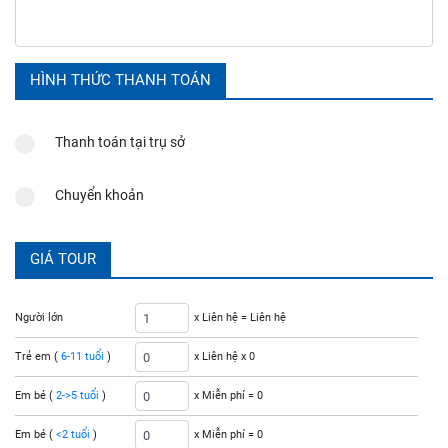
HÌNH THỨC THANH TOÁN
Thanh toán tại trụ sở
Chuyển khoản
GIÁ TOUR
Người lớn
x Liên hệ =
Liên hệ
Trẻ em (
6-11 tuổi
)
x Liên hệ x
0
Em bé (
2->5 tuổi
)
x Miễn phí =
0
Em bé (
<2 tuổi
)
x Miễn phí =
0