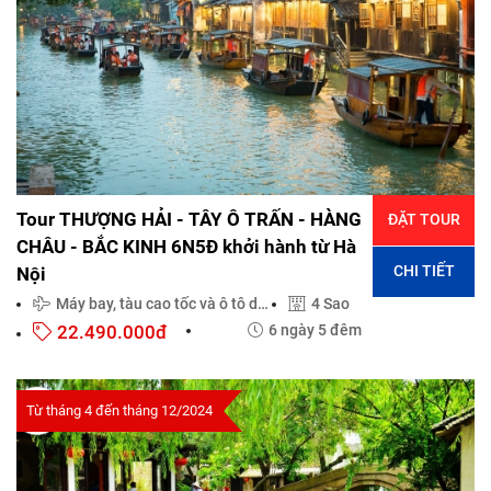
Tour THƯỢNG HẢI - TÂY Ô TRẤN - HÀNG
ĐẶT TOUR
CHÂU - BẮC KINH 6N5Đ khởi hành từ Hà
CHI TIẾT
Nội
Máy bay, tàu cao tốc và ô tô du lịch đời mới
4 Sao
22.490.000đ
6 ngày 5 đêm
Từ tháng 4 đến tháng 12/2024