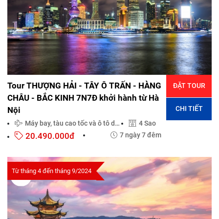
Tour THƯỢNG HẢI - TÂY Ô TRẤN - HÀNG
ĐẶT TOUR
CHÂU - BẮC KINH 7N7Đ khởi hành từ Hà
CHI TIẾT
Nội
Máy bay, tàu cao tốc và ô tô du lịch đời mới
4 Sao
20.490.000đ
7 ngày 7 đêm
Từ tháng 4 đến tháng 9/2024