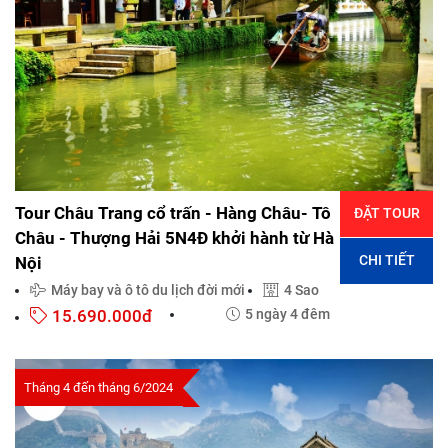
Tour Châu Trang cổ trấn - Hàng Châu- Tô
ĐẶT TOUR
Châu - Thượng Hải 5N4Đ khởi hành từ Hà
CHI TIẾT
Nội
Máy bay và ô tô du lịch đời mới
4 Sao
15.690.000đ
5 ngày 4 đêm
Tháng 4 đến tháng 6/2024