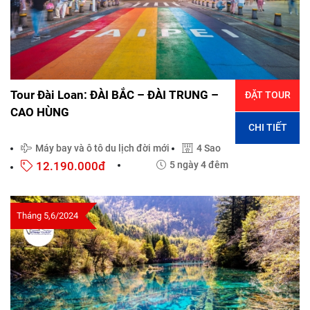
Tour Đài Loan: ĐÀI BẮC – ĐÀI TRUNG –
ĐẶT TOUR
CAO HÙNG
CHI TIẾT
Máy bay và ô tô du lịch đời mới
4 Sao
12.190.000đ
5 ngày 4 đêm
Tháng 5,6/2024