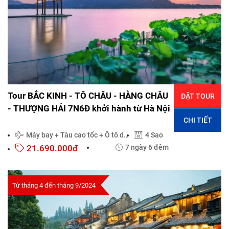
Tour BẮC KINH - TÔ CHÂU - HÀNG CHÂU
ĐẶT TOUR
- THƯỢNG HẢI 7N6Đ khởi hành từ Hà Nội
CHI TIẾT
Máy bay + Tàu cao tốc + Ô tô du lịch đời mới
4 Sao
21.690.000đ
7 ngày 6 đêm
Từ tháng 4 đến tháng 9/2024