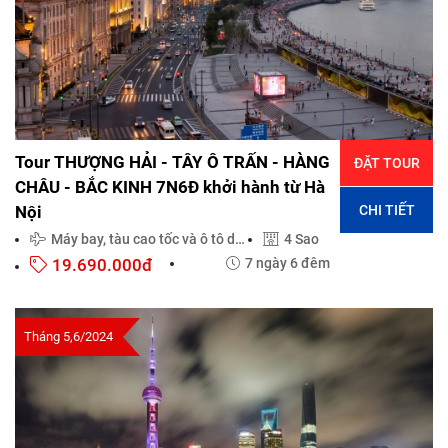
Tour THƯỢNG HẢI - TÂY Ô TRẤN - HÀNG
ĐẶT TOUR
CHÂU - BẮC KINH 7N6Đ khởi hành từ Hà
CHI TIẾT
Nội
Máy bay, tàu cao tốc và ô tô du lịch đời mới
4 Sao
19.690.000đ
7 ngày 6 đêm
Tháng 5,6/2024