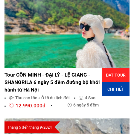
Tour CÔN MINH - ĐẠI LÝ - LỆ GIANG -
ĐẶT TOUR
SHANGRILA 6 ngày 5 đêm đường bộ khởi
CHI TIẾT
hành từ Hà Nội
Tàu cao tốc + Ô tô du lịch đời mới
4 Sao
12.990.000đ
6 ngày 5 đêm
Tháng 5 đến tháng 9/2024