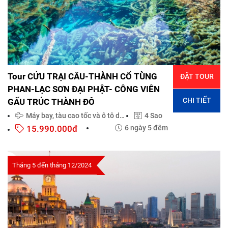
Tour CỬU TRẠI CÂU-THÀNH CỔ TÙNG
ĐẶT TOUR
PHAN-LẠC SƠN ĐẠI PHẬT- CÔNG VIÊN
CHI TIẾT
GẤU TRÚC THÀNH ĐÔ
Máy bay, tàu cao tốc và ô tô du lịch đời mới
4 Sao
15.990.000đ
6 ngày 5 đêm
Tháng 5 đến tháng 12/2024