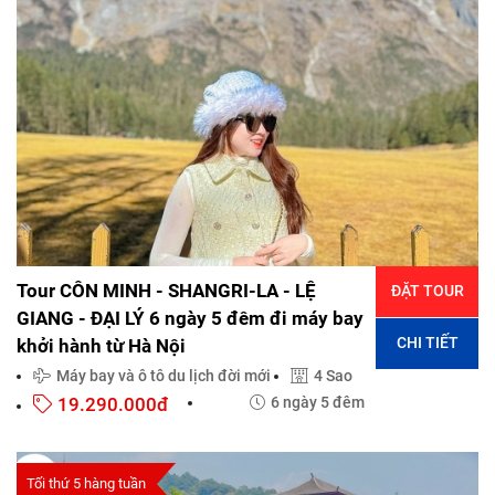
Tour CÔN MINH - SHANGRI-LA - LỆ
ĐẶT TOUR
GIANG - ĐẠI LÝ 6 ngày 5 đêm đi máy bay
CHI TIẾT
khởi hành từ Hà Nội
Máy bay và ô tô du lịch đời mới
4 Sao
19.290.000đ
6 ngày 5 đêm
Tối thứ 5 hàng tuần