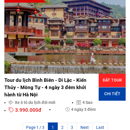
Tour du lịch Bình Biên - Di Lặc - Kiến
ĐẶT TOUR
Thủy - Mông Tự - 4 ngày 3 đêm khởi
CHI TIẾT
hành từ Hà Nội
Xe ô tô du lịch đời mới
4 Sao
3.990.000đ
4 ngày 3 đêm
Page 1 / 3
1
2
3
Next
Last