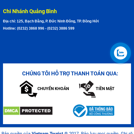
Chi Nhánh Quảng Bình
Địa chỉ: 125, Bạch Đằng, P. Đức Ninh Đông, TP. Đồng Hới
Hotline: (0232) 3868 996 - (0232) 3886 599
CHÚNG TÔI HỖ TRỢ THANH TOÁN QUA:
CHUYỂN KHOẢN
TIỀN MẶT
Bản quyền của
Vietnam Tourist
® 2017. Bảo lưu mọi quyền. Ghi rõ