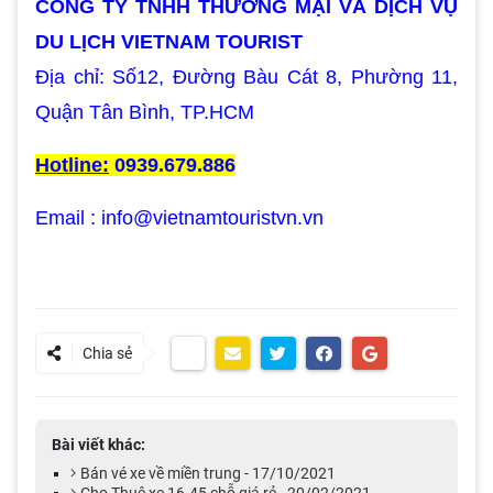
CÔNG TY TNHH THƯƠNG MẠI VÀ DỊCH VỤ
DU LỊCH VIETNAM TOURIST
Địa chỉ: Số12, Đường Bàu Cát 8, Phường 11,
Quận Tân Bình, TP.HCM
Hotline:
0939.679.886
Email : info@vietnamtouristvn.vn
Chia sẻ
Bài viết khác:
Bán vé xe về miền trung - 17/10/2021
Cho Thuê xe 16-45 chỗ giá rẻ - 20/02/2021