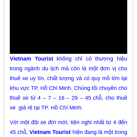
Vietnam Tourist
không chỉ có thương hiệu
trong ngành du lịch mà còn là một đơn vị cho
thuê xe uy tín, chất lượng và có quy mô lớn tại
khu vực TP. Hồ Chí Minh. Chúng tôi chuyên cho
thuê xe từ 4 – 7 – 16 – 29 – 45 chỗ, cho thuê
xe giá rẻ tại TP. Hồ Chí Minh.
Với một đội xe đời mới, tiện nghi nhất từ 4 đến
45 chỗ,
Vietnam Tourist
hiện đang là một trong