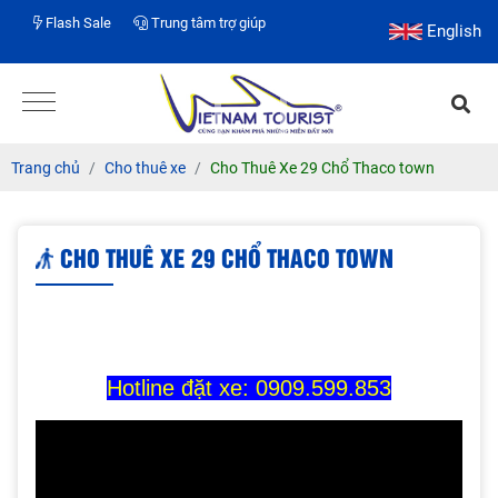
Flash Sale
Trung tâm trợ giúp
English
Trang chủ
Cho thuê xe
Cho Thuê Xe 29 Chổ Thaco town
CHO THUÊ XE 29 CHỔ THACO TOWN
Hotline đặt xe: 0909.599.853